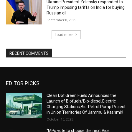
Ukraine President Zelensky responded to
Trump imposing tariffs on India for buying
Russian oil
September 8, 2025
Load more
RECENT COMMENTS
EDITOR PICKS
Clean Dot Green Fuels Announces the
Launch of Biofuels/Bio-diesel,Electric
Charging Stations,Bio-Petrol Pump Project
in Union Territories Of Jammu & Kashmir!
October 16, 2025
“MPs vote to choose the next Vice