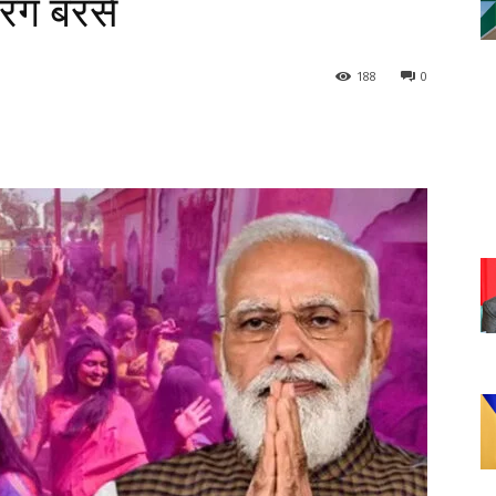
ंग बरसें
188
0