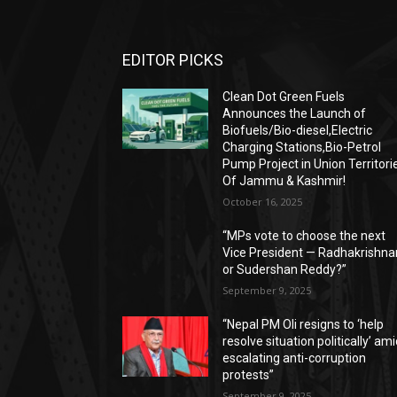
EDITOR PICKS
Clean Dot Green Fuels
Announces the Launch of
Biofuels/Bio-diesel,Electric
Charging Stations,Bio-Petrol
Pump Project in Union Territori
Of Jammu & Kashmir!
October 16, 2025
“MPs vote to choose the next
Vice President — Radhakrishna
or Sudershan Reddy?”
September 9, 2025
“Nepal PM Oli resigns to ‘help
resolve situation politically’ am
escalating anti-corruption
protests”
September 9, 2025