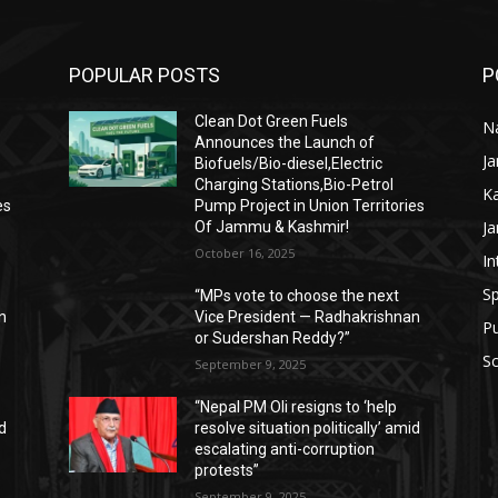
POPULAR POSTS
P
Clean Dot Green Fuels
Na
Announces the Launch of
J
Biofuels/Bio-diesel,Electric
Charging Stations,Bio-Petrol
K
es
Pump Project in Union Territories
J
Of Jammu & Kashmir!
October 16, 2025
In
Sp
“MPs vote to choose the next
n
Vice President — Radhakrishnan
P
or Sudershan Reddy?”
Sc
September 9, 2025
“Nepal PM Oli resigns to ‘help
id
resolve situation politically’ amid
escalating anti-corruption
protests”
September 9, 2025