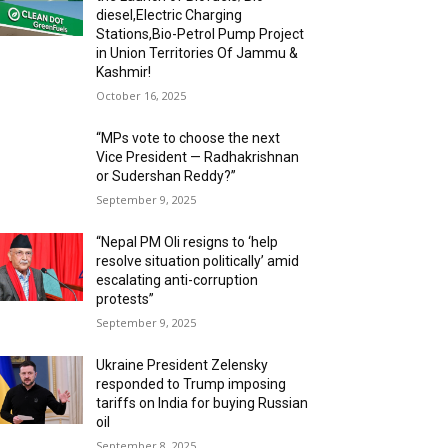
diesel,Electric Charging
Stations,Bio-Petrol Pump Project
in Union Territories Of Jammu &
Kashmir!
October 16, 2025
“MPs vote to choose the next
Vice President — Radhakrishnan
or Sudershan Reddy?”
September 9, 2025
“Nepal PM Oli resigns to ‘help
resolve situation politically’ amid
escalating anti-corruption
protests”
September 9, 2025
Ukraine President Zelensky
responded to Trump imposing
tariffs on India for buying Russian
oil
September 8, 2025