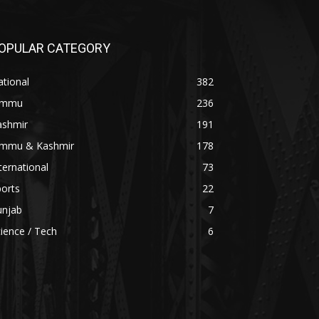
OPULAR CATEGORY
tional
382
ammu
236
ashmir
191
ammu & Kashmir
178
ternational
73
orts
22
unjab
7
ience / Tech
6