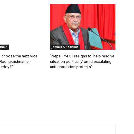
hmir
Jammu & Kashmir
 choose the next Vice
“Nepal PM Oli resigns to ‘help resolve
 Radhakrishnan or
situation politically’ amid escalating
Reddy?”
anti-corruption protests”