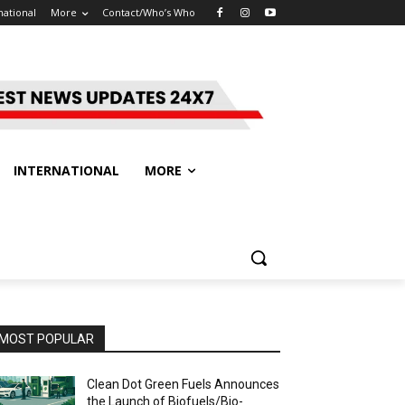
national
More
Contact/Who’s Who
INTERNATIONAL
MORE
MOST POPULAR
Clean Dot Green Fuels Announces
the Launch of Biofuels/Bio-