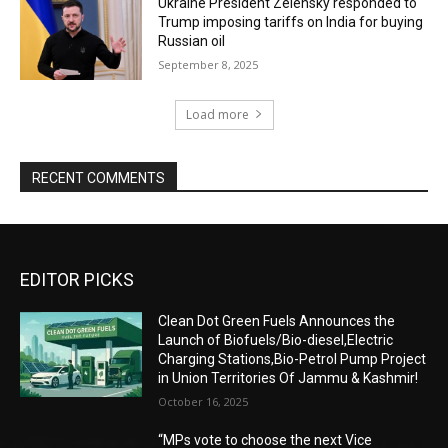
Ukraine President Zelensky responded to
Trump imposing tariffs on India for buying
Russian oil
September 8, 2025
Load more
RECENT COMMENTS
EDITOR PICKS
Clean Dot Green Fuels Announces the
Launch of Biofuels/Bio-diesel,Electric
Charging Stations,Bio-Petrol Pump Project
in Union Territories Of Jammu & Kashmir!
October 16, 2025
“MPs vote to choose the next Vice