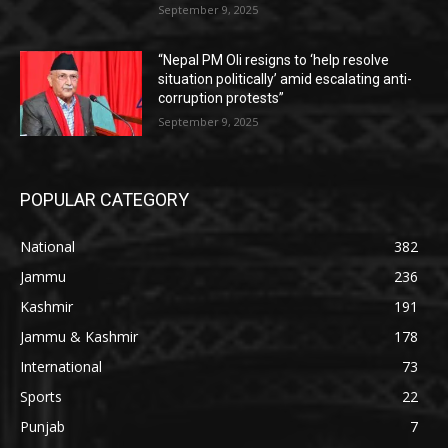
September 9, 2025
“Nepal PM Oli resigns to ‘help resolve
situation politically’ amid escalating anti-
corruption protests”
September 9, 2025
POPULAR CATEGORY
National
382
Jammu
236
Kashmir
191
Jammu & Kashmir
178
International
73
Sports
22
Punjab
7