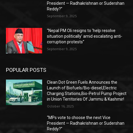
President — Radhakrishnan or Sudershan
Reddy?”
September 9, 2025
“Nepal PM Oli resigns to ‘help resolve
situation politically’ amid escalating anti-
corruption protests”
September 9, 2025
POPULAR POSTS
Clean Dot Green Fuels Announces the
Launch of Biofuels/Bio-diesel,Electric
Charging Stations,Bio-Petrol Pump Project
in Union Territories Of Jammu & Kashmir!
October 16, 2025
“MPs vote to choose the next Vice
President — Radhakrishnan or Sudershan
Reddy?”