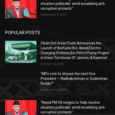
situation politically’ amid escalating anti-
corruption protests”
September 9, 2025
POPULAR POSTS
Clean Dot Green Fuels Announces the
Launch of Biofuels/Bio-diesel,Electric
Charging Stations,Bio-Petrol Pump Project
in Union Territories Of Jammu & Kashmir!
October 16, 2025
“MPs vote to choose the next Vice
President — Radhakrishnan or Sudershan
Reddy?”
September 9, 2025
“Nepal PM Oli resigns to ‘help resolve
situation politically’ amid escalating anti-
corruption protests”