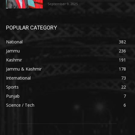
September 9, 2025
POPULAR CATEGORY
National
382
Jammu
236
Kashmir
191
Jammu & Kashmir
178
International
73
Sports
22
Punjab
7
Science / Tech
6