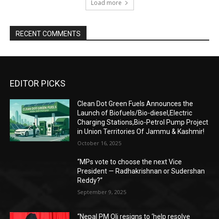
Load more
RECENT COMMENTS
EDITOR PICKS
Clean Dot Green Fuels Announces the
Launch of Biofuels/Bio-diesel,Electric
Charging Stations,Bio-Petrol Pump Project
in Union Territories Of Jammu & Kashmir!
October 16, 2025
“MPs vote to choose the next Vice
President — Radhakrishnan or Sudershan
Reddy?”
September 9, 2025
“Nepal PM Oli resigns to ‘help resolve