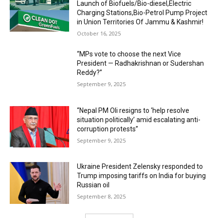
Launch of Biofuels/Bio-diesel,Electric
Charging Stations,Bio-Petrol Pump Project
in Union Territories Of Jammu & Kashmir!
October 16, 2025
“MPs vote to choose the next Vice
President — Radhakrishnan or Sudershan
Reddy?”
September 9, 2025
“Nepal PM Oli resigns to ‘help resolve
situation politically’ amid escalating anti-
corruption protests”
September 9, 2025
Ukraine President Zelensky responded to
Trump imposing tariffs on India for buying
Russian oil
September 8, 2025