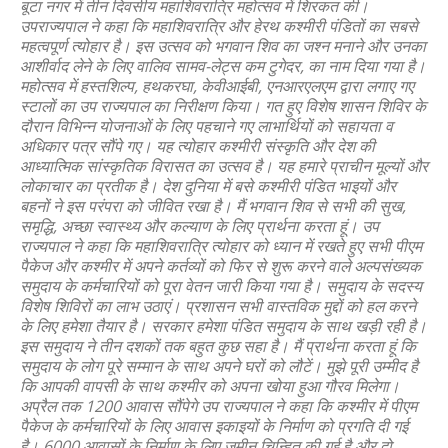
बूटा नगर में तीन दिवसीय महाशिवरात्रि महोत्सव में शिरकत की।
उपराज्यपाल ने कहा कि महाशिवरात्रि और हेरथ कश्मीरी पंडितों का सबसे
महत्वपूर्ण त्योहार है। इस उत्सव को भगवान शिव का जश्न मनाने और उनका
आशीर्वाद लेने के लिए वालिव सामव-लेट्स कम टुगेदर, का नाम दिया गया है।
महोत्सव में हस्तशिल्प, हथकरघा, केवीआईबी, एनआरएलएम द्वारा लगाए गए
स्टालों का उप राज्यपाल का निरीक्षण किया। गत हुए विशेष शासन शिविर के
दौरान विभिन्न योजनाओं के लिए पहचाने गए लाभार्थियों को सहायता व
अधिकार पत्र सौंपे गए। यह त्योहार कश्मीरी संस्कृति और देश की
आध्यात्मिक सांस्कृतिक विरासत का उत्सव है। यह हमारे प्राचीन मूल्यों और
लोकाचार का प्रतीक है। देश दुनिया में बसे कश्मीरी पंडित भाइयों और
बहनों ने इस परंपरा को जीवित रखा है। मैं भगवान शिव से सभी की सुख,
समृद्धि, अच्छा स्वास्थ्य और कल्याण के लिए प्रार्थना करता हूं। उप
राज्यपाल ने कहा कि महाशिवरात्रि त्योहार को ध्यान में रखते हुए सभी पीएम
पैकेज और कश्मीर में अपने कर्तव्यों को फिर से शुरू करने वाले अल्पसंख्यक
समुदाय के कर्मचारियों को पूरा वेतन जारी किया गया है। समुदाय के सदस्य
विशेष शिविरों का लाभ उठाएं। प्रशासन सभी वास्तविक मुद्दों को हल करने
के लिए हमेशा तैयार है। सरकार हमेशा पंडित समुदाय के साथ खड़ी रही है।
इस समुदाय ने तीन दशकों तक बहुत कुछ सहा है। मैं प्रार्थना करता हूं कि
समुदाय के लोग पूरे सम्मान के साथ अपने घरों को लौटें। मुझे पूरी उम्मीद है
कि आपकी वापसी के साथ कश्मीर को अपना खोया हुआ गौरव मिलेगा।
अप्रैल तक 1200 आवास सौंपेगे उप राज्यपाल ने कहा कि कश्मीर में पीएम
पैकेज के कर्मचारियों के लिए आवास इकाइयों के निर्माण को प्रगति दी गई
है। 6000 आवासों के निर्माण के लिए जमीन चिन्हित की गई है और दो