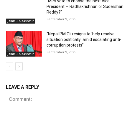
“MPs vote to choose the next Vice
President — Radhakrishnan or Sudershan
Reddy?”
September 9, 2025
Jammu & Kashmir
“Nepal PM Oli resigns to ‘help resolve
situation politically’ amid escalating anti-
corruption protests”
September 9, 2025
Jammu & Kashmir
LEAVE A REPLY